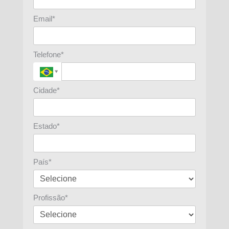
Email*
Telefone*
Cidade*
Estado*
País*
Profissão*