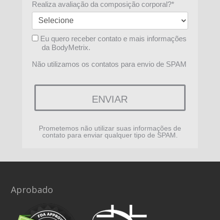
Realiza avaliação da composição corporal?*
Eu quero receber contato e mais informações
da BodyMetrix.
Não utilizamos os contatos para envio de SPAM
ENVIAR
Prometemos não utilizar suas informações de
contato para enviar qualquer tipo de SPAM.
Aprobado