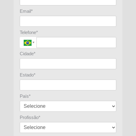
Email*
Telefone*
Cidade*
Estado*
País*
Profissão*